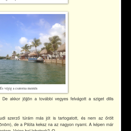
És végig a csatorna mentén
 De akkor jöjjön a további vegyes felvágott a sziget dilis
udi szerző túrám más jót is tartogatott, és nem az őrölt
szönöm), de a Pilóta keksz na az nagyon nyami. A képen már
kaptam. Vajon hol lehetnek? :D