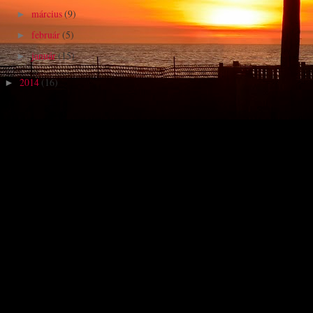
március
(9)
►
február
(5)
►
január
(15)
►
2014
(16)
►