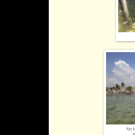
Egy k
m