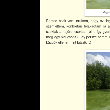
Még eg
Persze csak vicc, örültem, hogy ezt leg
szemléltem, konkrétan felakadtam rá a
szoktak a hajóroncsokban élni, így gyor
meg egy pici csónak, így persze semmi 
küzdök ellene, mint látszik :D