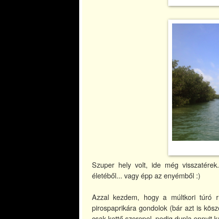
Szuper hely volt, ide még visszatérek.
életéből... vagy épp az enyémből :)
Azzal kezdem, hogy a múltkori túró r
pirospaprikára gondolok (bár azt is kö
csak kettő szerepel, pedig dupla ennyit 