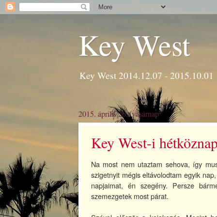
Key West
Key West 2014.12.07 - 2015.10.01
2015. április 26., vasárnap
Key West-i hétközna
Na most nem utaztam sehova, így muszá
szigetnyit mégis eltávolodtam egyik na
napjaimat, én szegény. Persze bárm
szemezgetek most párat.