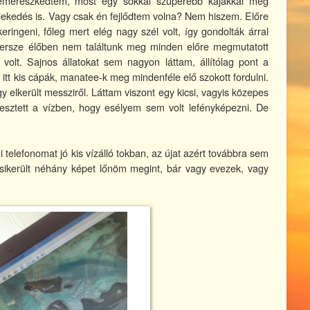
bemerészkedtem, most egy sokkal szuperebb kajakkal meg
lekedés is. Vagy csak én fejlődtem volna? Nem hiszem. Előre
ingeni, főleg mert elég nagy szél volt, így gondolták árral
rsze élőben nem találtunk meg minden előre megmutatott
 volt. Sajnos állatokat sem nagyon láttam, állítólag pont a
 itt kis cápák, manatee-k meg mindenféle elő szokott fordulni.
elkerült messziről. Láttam viszont egy kicsi, vagyis közepes
esztett a vízben, hogy esélyem sem volt lefényképezni. De
elefonomat jó kis vízálló tokban, az újat azért továbbra sem
ikerült néhány képet lőnöm megint, bár vagy evezek, vagy