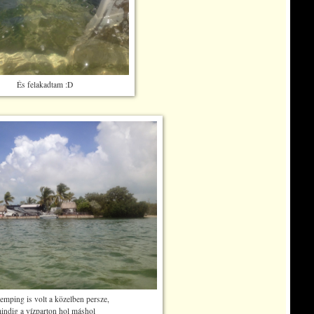
És felakadtam :D
emping is volt a közelben persze,
indig a vízparton hol máshol