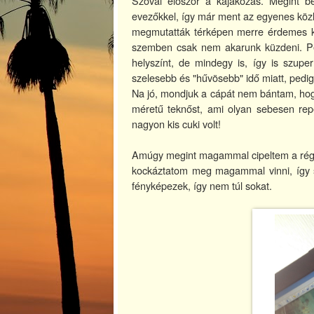
Szóval először a kajakozás. Megint 
evezőkkel, így már ment az egyenes köz
megmutatták térképen merre érdemes ker
szemben csak nem akarunk küzdeni. Pe
helyszínt, de mindegy is, így is szuper
szelesebb és "hűvösebb" idő miatt, pedig
Na jó, mondjuk a cápát nem bántam, hogy 
méretű teknőst, ami olyan sebesen rep
nagyon kis cuki volt!
Amúgy megint magammal cipeltem a régi t
kockáztatom meg magammal vinni, így s
fényképezek, így nem túl sokat.