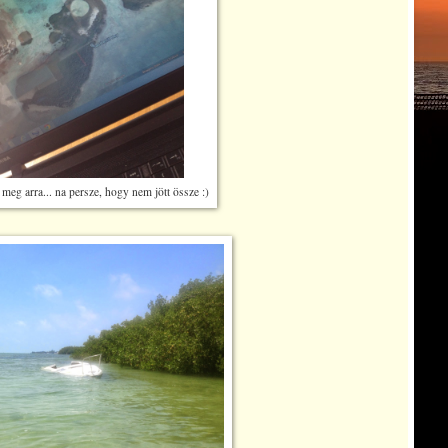
 meg arra... na persze, hogy nem jött össze :)