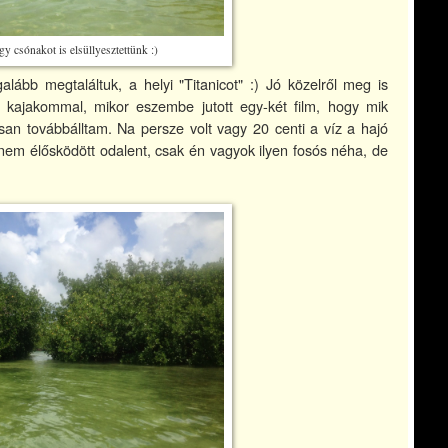
y csónakot is elsüllyesztettünk :)
alább megtaláltuk, a helyi "Titanicot" :) Jó közelről meg is
 kajakommal, mikor eszembe jutott egy-két film, hogy mik
san továbbálltam. Na persze volt vagy 20 centi a víz a hajó
nem élősködött odalent, csak én vagyok ilyen fosós néha, de