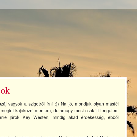
pok
j vagyok a szigetről írni :)) Na jó, mondjuk olyan másfél
p, megint kajakozni mentem, de amúgy most csak itt tengetem
erre járok Key Westen, mindig akad érdekesség, ebből