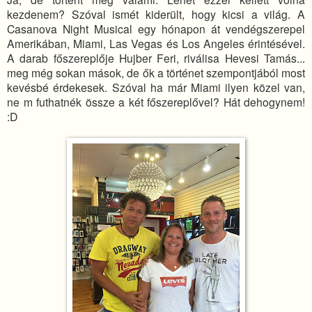
kezdenem? Szóval ismét kiderült, hogy kicsi a világ. A
Casanova Night Musical egy hónapon át vendégszerepel
Amerikában, Miami, Las Vegas és Los Angeles érintésével.
A darab főszereplője Hujber Feri, riválisa Hevesi Tamás...
meg még sokan mások, de ők a történet szempontjából most
kevésbé érdekesek. Szóval ha már Miami ilyen közel van,
ne m futhatnék össze a két főszereplővel? Hát dehogynem!
:D