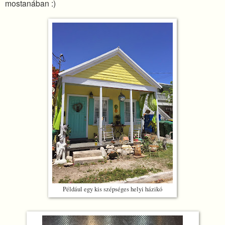
mostanában :)
Például egy kis szépséges helyi házikó