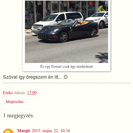
És egy Ferrari csak úgy ráadásként
Szóval így öregszem én itt... :D
Eniko
dátum:
17:09
Megosztás
1 megjegyzés:
Margit
2015. május 22. 10:34