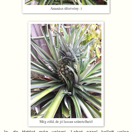
Ananász-ültetvény :)
Még zöld, de jó lassan szüretelhető
Ja, de történt még valami. Lehet ezzel kellett volna