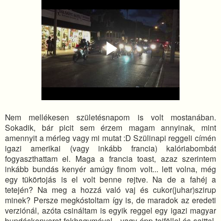
Nem mellékesen születésnapom is volt mostanában.
Sokadik, bár picit sem érzem magam annyinak, mint
amennyit a mérleg vagy mi mutat :D Szülinapi reggeli címén
igazi amerikai (vagy inkább francia) kalóriabombát
fogyaszthattam el. Maga a francia toast, azaz szerintem
inkább bundás kenyér amúgy finom volt... lett volna, még
egy tükörtojás is el volt benne rejtve. Na de a fahéj a
tetején? Na meg a hozzá való vaj és cukor(juhar)szirup
minek? Persze megkóstoltam így is, de maradok az eredeti
verziónál, azóta csináltam is egyik reggel egy igazi magyar
bundáskenyeret fokhagymával... vagy épp tejföllel és sajttal.