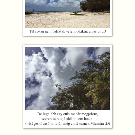
Túl sokan nem buliztak velem odakint a parton :D
De legalább egy cuki madár megjelent,
szerencsére ajándékot nem hozott
(hűséges olvasóim talán még emlékeznek Miamira :D)