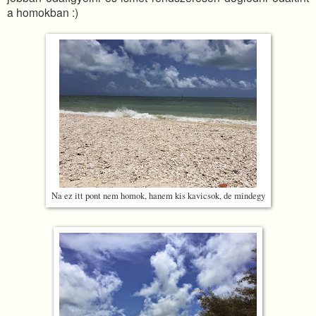
a homokban :)
Na ez itt pont nem homok, hanem kis kavicsok, de mindegy