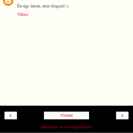
Én úgy látom, nem öregszel ;)
Válasz
‹
›
Főoldal
Internetes verzió megtekintése