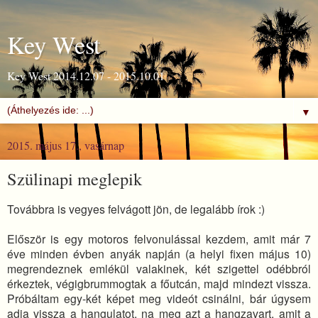
Key West
Key West 2014.12.07 - 2015.10.01
▼
2015. május 17., vasárnap
Szülinapi meglepik
Továbbra is vegyes felvágott jön, de legalább írok :)
Először is egy motoros felvonulással kezdem, amit már 7
éve minden évben anyák napján (a helyi fixen május 10)
megrendeznek emlékül valakinek, két szigettel odébbról
érkeztek, végigbrummogtak a főutcán, majd mindezt vissza.
Próbáltam egy-két képet meg videót csinálni, bár úgysem
adja vissza a hangulatot, na meg azt a hangzavart, amit a