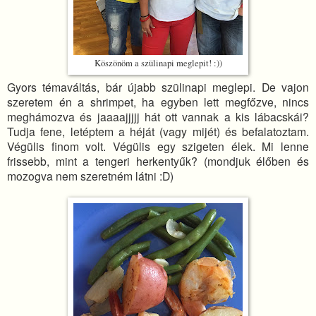
Köszönöm a szülinapi meglepit! :))
Gyors témaváltás, bár újabb szülinapi meglepi. De vajon
szeretem én a shrimpet, ha egyben lett megfőzve, nincs
meghámozva és jaaaajjjjj hát ott vannak a kis lábacskái?
Tudja fene, letéptem a héját (vagy mijét) és befalatoztam.
Végülis finom volt. Végülis egy szigeten élek. Mi lenne
frissebb, mint a tengeri herkentyűk? (mondjuk élőben és
mozogva nem szeretném látni :D)