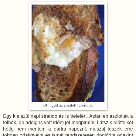
Ott figyel az elrejtett tükörtojás
Egy kis szülinapi strandolás is belefért. Aztán elriasztottak a
felhők, de addig is volt időm jól megpirulni. Látszik előtte két
hétig nem mentem a partra napozni, muszáj leszek erre
jobban odafigyelni és ismét rendszeresen döglődni odakint