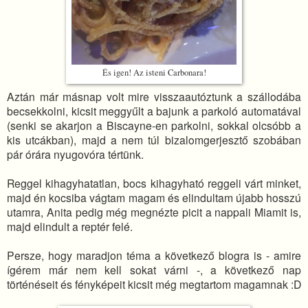
És igen! Az isteni Carbonara!
Aztán már másnap volt mire visszaautóztunk a szállodába
becsekkolni, kicsit meggyűlt a bajunk a parkoló automatával
(senki se akarjon a Biscayne-en parkolni, sokkal olcsóbb a
kis utcákban), majd a nem túl bizalomgerjesztő szobában
pár órára nyugovóra tértünk.
Reggel kihagyhatatlan, bocs kihagyható reggeli várt minket,
majd én kocsiba vágtam magam és elindultam újabb hosszú
utamra, Anita pedig még megnézte picit a nappali Miamit is,
majd elindult a reptér felé.
Persze, hogy maradjon téma a következő blogra is - amire
ígérem már nem kell sokat várni -, a következő nap
történéseit és fényképeit kicsit még megtartom magamnak :D