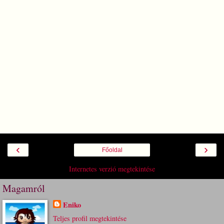
‹
›
Főoldal
Internetes verzió megtekintése
Magamról
Eniko
Teljes profil megtekintése