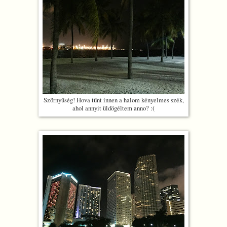
Szörnyűség! Hova tűnt innen a halom kényelmes szék,
ahol annyit üldögéltem anno? :(