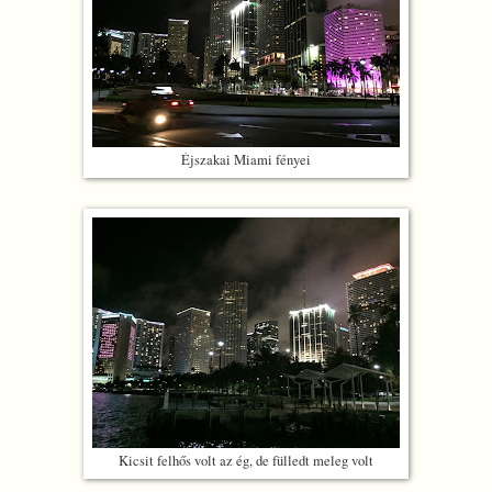
Éjszakai Miami fényei
Kicsit felhős volt az ég, de fülledt meleg volt