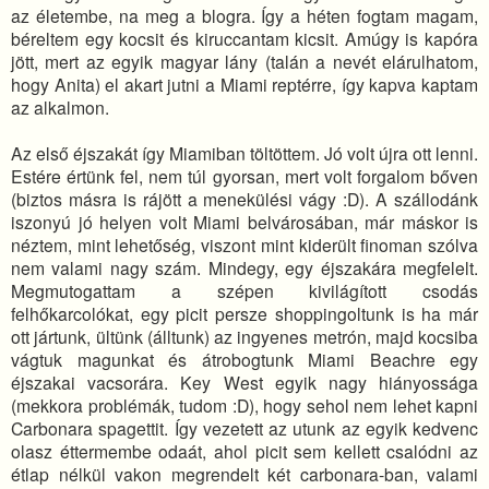
az életembe, na meg a blogra. Így a héten fogtam magam,
béreltem egy kocsit és kiruccantam kicsit. Amúgy is kapóra
jött, mert az egyik magyar lány (talán a nevét elárulhatom,
hogy Anita) el akart jutni a Miami reptérre, így kapva kaptam
az alkalmon.
Az első éjszakát így Miamiban töltöttem. Jó volt újra ott lenni.
Estére értünk fel, nem túl gyorsan, mert volt forgalom bőven
(biztos másra is rájött a menekülési vágy :D). A szállodánk
iszonyú jó helyen volt Miami belvárosában, már máskor is
néztem, mint lehetőség, viszont mint kiderült finoman szólva
nem valami nagy szám. Mindegy, egy éjszakára megfelelt.
Megmutogattam a szépen kivilágított csodás
felhőkarcolókat, egy picit persze shoppingoltunk is ha már
ott jártunk, ültünk (álltunk) az ingyenes metrón, majd kocsiba
vágtuk magunkat és átrobogtunk Miami Beachre egy
éjszakai vacsorára. Key West egyik nagy hiányossága
(mekkora problémák, tudom :D), hogy sehol nem lehet kapni
Carbonara spagettit. Így vezetett az utunk az egyik kedvenc
olasz éttermembe odaát, ahol picit sem kellett csalódni az
étlap nélkül vakon megrendelt két carbonara-ban, valami