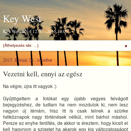
Key West
Key West 2014.12.07 - 2015.10.01
▼
2015. február 28., szombat
Vezetni kell, ennyi az egész
Na végre, újra itt vagyok :)
Gyűjtögettem a fotókat egy újabb vegyes felvágott
bejegyzéshez, de tudtam ha nem mozdulok ki, nem lesz
nagyon új témám, hisz itt is csak telnek a szürke
hétköznapok nagy történések nélkül, mint bárhol máshol.
Persze ez enyhe ferdítés, de akkor is éreztem, hogy kicsit el
kell hagynom a szigetet ha akarok egy kis változatosságot