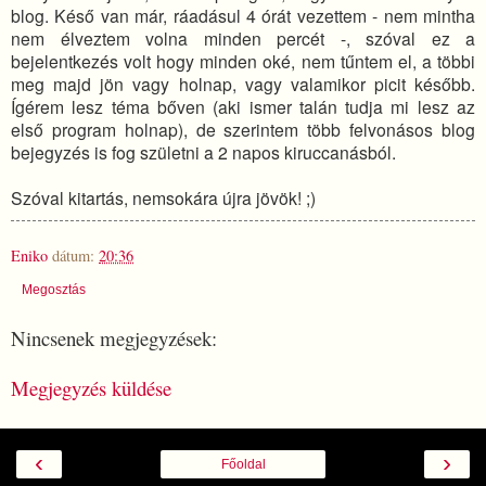
blog. Késő van már, ráadásul 4 órát vezettem - nem mintha
nem élveztem volna minden percét -, szóval ez a
bejelentkezés volt hogy minden oké, nem tűntem el, a többi
meg majd jön vagy holnap, vagy valamikor picit később.
Ígérem lesz téma bőven (aki ismer talán tudja mi lesz az
első program holnap), de szerintem több felvonásos blog
bejegyzés is fog születni a 2 napos kiruccanásból.
Szóval kitartás, nemsokára újra jövök! ;)
Eniko
dátum:
20:36
Megosztás
Nincsenek megjegyzések:
Megjegyzés küldése
‹
›
Főoldal