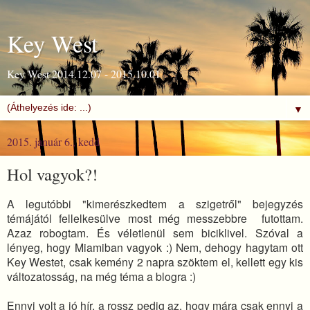
Key West
Key West 2014.12.07 - 2015.10.01
▼
2015. január 6., kedd
Hol vagyok?!
A legutóbbi "kimerészkedtem a szigetről" bejegyzés
témájától fellelkesülve most még messzebbre futottam.
Azaz robogtam. És véletlenül sem biciklivel. Szóval a
lényeg, hogy Miamiban vagyok :) Nem, dehogy hagytam ott
Key Westet, csak kemény 2 napra szöktem el, kellett egy kis
változatosság, na még téma a blogra :)
Ennyi volt a jó hír, a rossz pedig az, hogy mára csak ennyi a