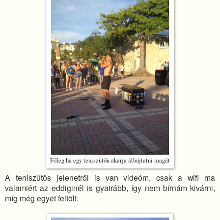
Főleg ha egy teniszütőn akarja átbújtatni magát
A teniszütős jelenetről is van videóm, csak a wifi ma
valamiért az eddiginél is gyatrább, így nem bírnám kivárni,
míg még egyet feltölt.