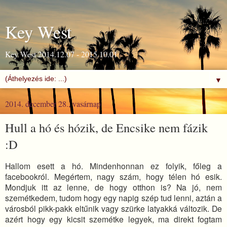
Key West
Key West 2014.12.07 - 2015.10.01
▼
2014. december 28., vasárnap
Hull a hó és hózik, de Encsike nem fázik
:D
Hallom esett a hó. Mindenhonnan ez folyik, főleg a
facebookról. Megértem, nagy szám, hogy télen hó esik.
Mondjuk itt az lenne, de hogy otthon is? Na jó, nem
szemétkedem, tudom hogy egy napig szép tud lenni, aztán a
városból pikk-pakk eltűnik vagy szürke latyakká változik. De
azért hogy egy kicsit szemétke legyek, ma direkt fogtam