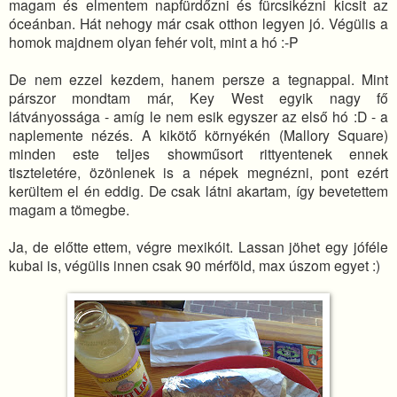
magam és elmentem napfürdőzni és fürcsikézni kicsit az
óceánban. Hát nehogy már csak otthon legyen jó. Végülis a
homok majdnem olyan fehér volt, mint a hó :-P
De nem ezzel kezdem, hanem persze a tegnappal. Mint
párszor mondtam már, Key West egyik nagy fő
látványossága - amíg le nem esik egyszer az első hó :D - a
naplemente nézés. A kikötő környékén (Mallory Square)
minden este teljes showműsort rittyentenek ennek
tiszteletére, özönlenek is a népek megnézni, pont ezért
kerültem el én eddig. De csak látni akartam, így bevetettem
magam a tömegbe.
Ja, de előtte ettem, végre mexikóit. Lassan jöhet egy jóféle
kubai is, végülis innen csak 90 mérföld, max úszom egyet :)