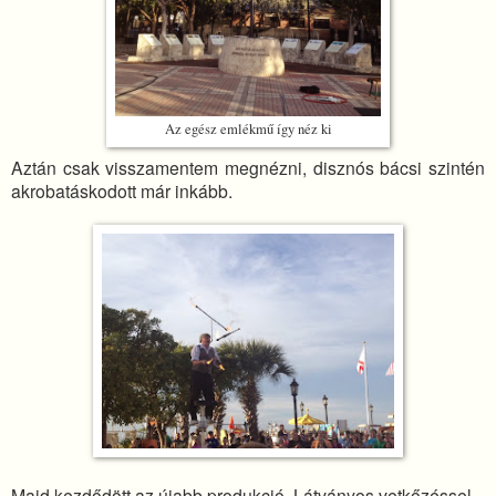
Az egész emlékmű így néz ki
Aztán csak visszamentem megnézni, disznós bácsi szintén
akrobatáskodott már inkább.
Majd kezdődött az újabb produkció. Látványos vetkőzéssel