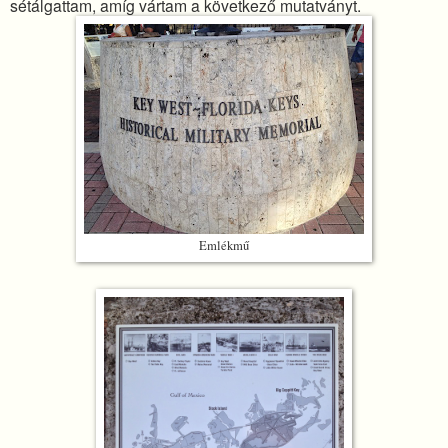
sétálgattam, amíg vártam a következő mutatványt.
Emlékmű