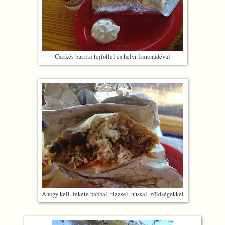
Csirkés burrito tejföllel és helyi limonádéval
Ahogy kell, fekete babbal, rizzsel, hússal, zöldségekkel