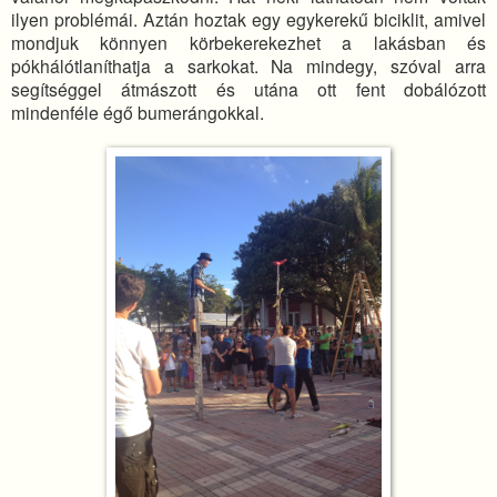
ilyen problémái. Aztán hoztak egy egykerekű biciklit, amivel
mondjuk könnyen körbekerekezhet a lakásban és
pókhálótlaníthatja a sarkokat. Na mindegy, szóval arra
segítséggel átmászott és utána ott fent dobálózott
mindenféle égő bumerángokkal.