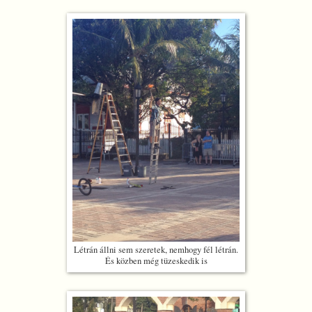
Létrán állni sem szeretek, nemhogy fél létrán.
És közben még tüzeskedik is