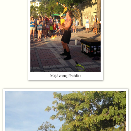
Majd zsonglőrködött