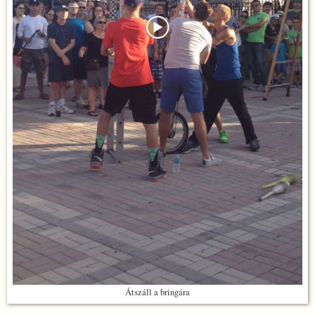
Átszáll a bringára