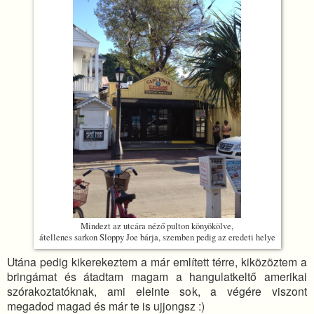
Mindezt az utcára néző pulton könyökölve,
átellenes sarkon Sloppy Joe bárja, szemben pedig az eredeti helye
Utána pedig kikerekeztem a már említett térre, kiközöztem a
bringámat és átadtam magam a hangulatkeltő amerikai
szórakoztatóknak, ami eleinte sok, a végére viszont
megadod magad és már te is ujjongsz :)