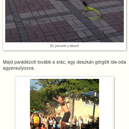
És játszott a tűzzel
Majd parádézott tovább a srác, egy deszkán görgött ide-oda
egyensúlyozva.