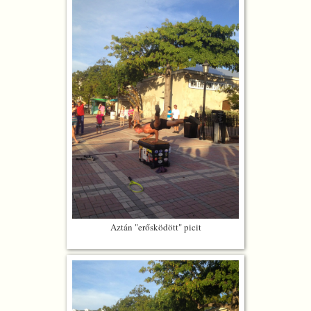
Aztán "erősködött" picit