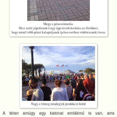
Megy a pénzszámolás.
Hisz azért jópofiznak (vagy épp teszik kockára az életüket),
hogy minél több pénzt kalapoljanak (jelen esetben vödrözzenek) össze
Nagy a tömeg mindegyik produkció körül
A téren amúgy egy katonai emlékmű is van, arra