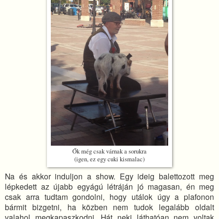
Ők még csak várnak a sorukra
(igen, ez egy cuki kismalac)
Na és akkor induljon a show. Egy ideig balettozott meg
lépkedett az újabb egyágú létráján jó magasan, én meg
csak arra tudtam gondolni, hogy utálok úgy a plafonon
bármit bizgetni, ha közben nem tudok legalább oldalt
valahol megkapaszkodni. Hát neki láthatóan nem voltak